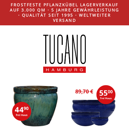
FROSTFESTE PFLANZKÜBEL LAGERVERKAUF
AUF 3.000 QM ⋅ 5 JAHRE GEWÄHRLEISTUNG
⋅ QUALITÄT SEIT 1995 ⋅ WELTWEITER
VERSAND